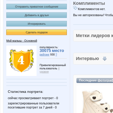
Комплименты
Отправить приватное сообщение
Комплиментов нет.
Вы не авторизованы! Чтоб
Добавить в друзья
Игнорировать
Сделать подарок
Метки лидеров
Мой малыш - Основной
популярность:
30075 место
рейтинг
930
?
Интервью
Привилегированный
пользователь
4
уровня
Последние
фотогра
Статистика портрета:
сейчас просматривают портрет - 0
зарегистрированные пользователи
посетившие портрет за 7 дней - 0