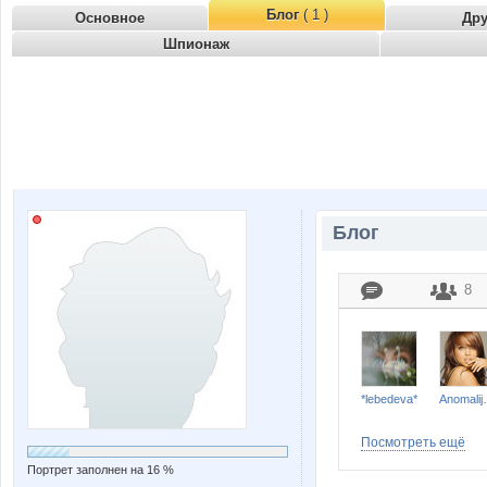
Блог
( 1 )
Основное
Др
Шпионаж
Блог
8
*lebedeva*
Anom
Посмотреть ещё
Портрет заполнен на 16 %