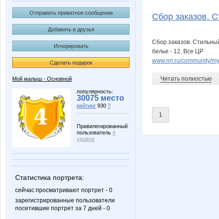
Noatel
Olga-O
Отправить приватное сообщение
Сбор заказов. С
Добавить в друзья
Сбор заказов. Стильный
Игнорировать
cetcet
julia080
белье - 12. Все ЦР
www.nn.ru/community/m
Сделать подарок
Читать полностью
Мой малыш - Основной
lukoyanova
mezha
популярность:
30075 место
рейтинг
930
?
1
Привилегированный
пользователь
4
Ботаник-НН
Цвето
уровня
Статистика портрета:
МАЛИНА89
Стрекоз
сейчас просматривают портрет - 0
зарегистрированные пользователи
посетившие портрет за 7 дней - 0